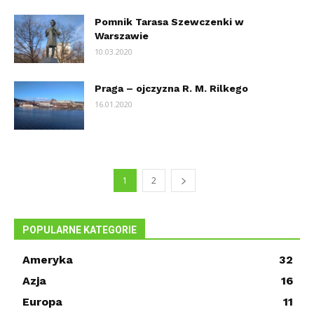
Pomnik Tarasa Szewczenki w
Warszawie
10.03.2020
Praga – ojczyzna R. M. Rilkego
16.01.2020
1
2
POPULARNE KATEGORIE
Ameryka
32
Azja
16
Europa
11