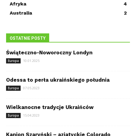
Afryka
4
Australia
2
OSTATNIE POSTY
Świąteczno-Noworoczny Londyn
10.01.2025
Europa
Odessa to perła ukraińskiego południa
07.05.2023
Europa
Wielkanocne tradycje Ukraińców
15.04.2023
Europa
Kanion Szaryński – azjatyckie Colorado