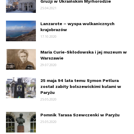
Gruzji w Ukraińskim Myrhorodzie
25.04.2021
Lanzarote – wyspa wulkanicznych
krajobrazów
17.10.2020
Maria Curie-Skłodowska i jej muzeum w
Warszawie
29.07.2020
25 maja 94 lata temu Symon Petlura
został zabity bolszewickimi kulami w
Paryżu
25.05.2020
Pomnik Tarasa Szewczenki w Paryżu
25.05.2020