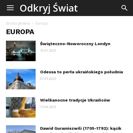
Odkryj
Odkryj Świat
Świat
Strona główna
Europa
EUROPA
Świąteczno-Noworoczny Londyn
10.01.2025
Odessa to perła ukraińskiego południa
07.05.2023
Wielkanocne tradycje Ukraińców
15.04.2023
Dawid Guramiszwili (1705-1792): kącik