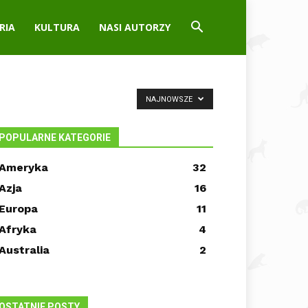
RIA
KULTURA
NASI AUTORZY
NAJNOWSZE
POPULARNE KATEGORIE
Ameryka
32
Azja
16
Europa
11
Afryka
4
Australia
2
OSTATNIE POSTY