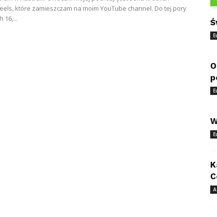
 reels, które zamieszczam na moim YouTube channel. Do tej pory
 16,...
Ś
E
O
p
E
W
E
K
C
A