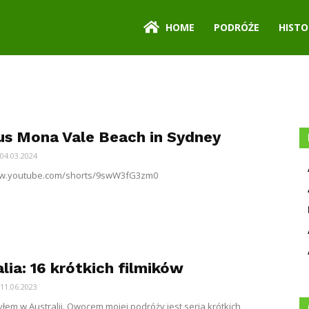
HOME
PODRÓŻE
HISTO
s Mona Vale Beach in Sydney
04.03.2024
ww.youtube.com/shorts/9swW3fG3zm0
lia: 16 krótkich filmików
11.06.2023
yłem w Australii. Owocem mojej podróży jest seria krótkich