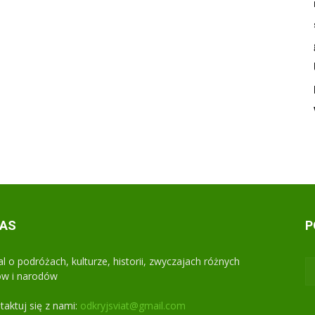
NAS
P
al o podróżach, kulturze, historii, zwyczajach różnych
ów i narodów
taktuj się z nami:
odkryjsviat@gmail.com