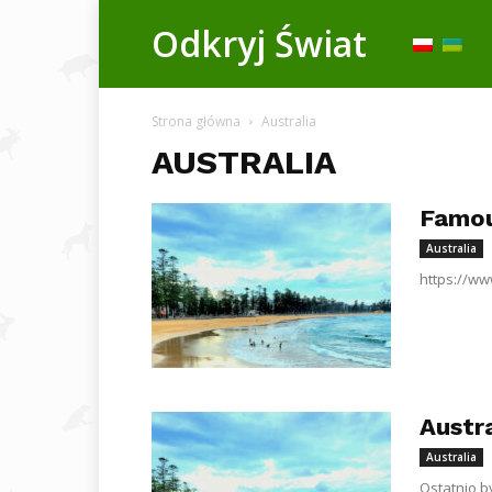
Odkryj
Odkryj Świat
Świat
Strona główna
Australia
AUSTRALIA
Famou
Australia
https://w
Austra
Australia
Ostatnio b