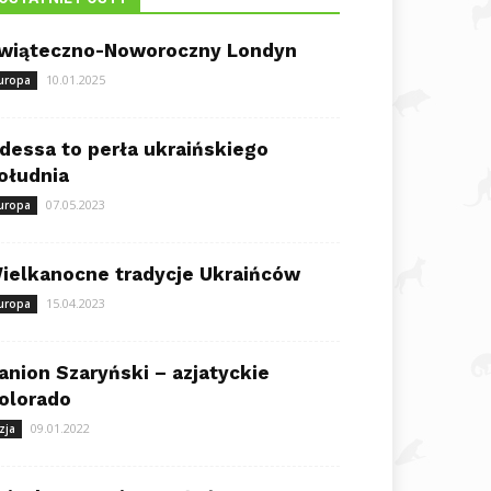
wiąteczno-Noworoczny Londyn
10.01.2025
uropa
dessa to perła ukraińskiego
ołudnia
07.05.2023
uropa
ielkanocne tradycje Ukraińców
15.04.2023
uropa
anion Szaryński – azjatyckie
olorado
09.01.2022
zja