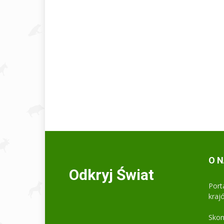
O 
Odkryj Świat
Port
kraj
Skon