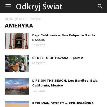
Odkryj
Odkryj Świat
Świat
Strona główna
Ameryka
AMERYKA
Baja California – San Felipe to Santa
Rosalia
10.10.2025
STREETS OF HAVANA – part 2
04.05.2025
LIFE ON THE BEACH, Los Barriles, Baja
California, Mexico
10.01.2025
PERUVIAN DESERT – PERUWIAŃSKA