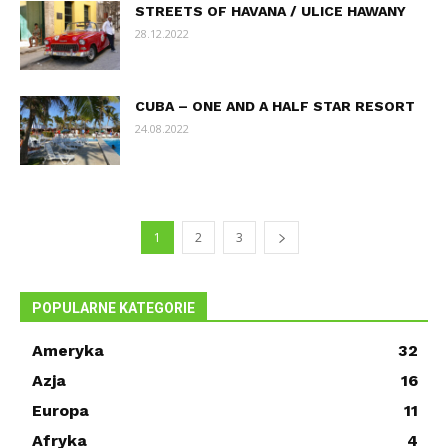
STREETS OF HAVANA / ULICE HAWANY
28.12.2022
CUBA – ONE AND A HALF STAR RESORT
24.08.2022
1
2
3
POPULARNE KATEGORIE
Ameryka
32
Azja
16
Europa
11
Afryka
4