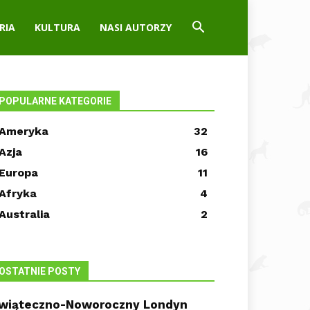
RIA
KULTURA
NASI AUTORZY
POPULARNE KATEGORIE
Ameryka
32
Azja
16
Europa
11
Afryka
4
Australia
2
OSTATNIE POSTY
wiąteczno-Noworoczny Londyn