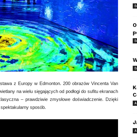
E
O
p
E
W
E
ystawa z Europy w Edmonton. 200 obrazów Vincenta Van
K
ietlany na wielu sięgających od podłogi do sufitu ekranach
C
lasyczna – prawdziwie zmysłowe doświadczenie. Dzięki
A
spektakularny sposób.
J
A