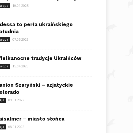
10.01.2025
uropa
dessa to perła ukraińskiego
ołudnia
07.05.2023
uropa
ielkanocne tradycje Ukraińców
15.04.2023
uropa
anion Szaryński – azjatyckie
olorado
09.01.2022
zja
aisalmer – miasto słońca
08.01.2022
zja