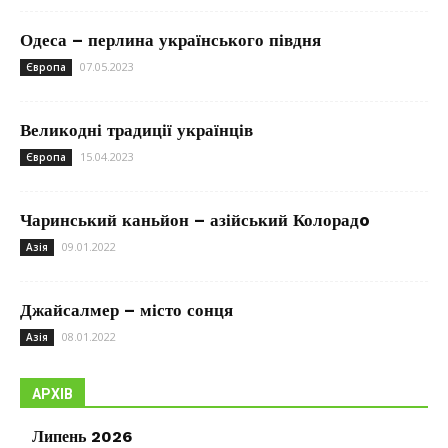
Одеса – перлина українського півдня
07.05.2023
Європа
Великодні традиції українців
15.04.2023
Європа
Чаринський каньйон – азійський Колорадo
09.01.2022
Азія
Джайсалмер – місто сонця
08.01.2022
Азія
АРХІВ
Липень 2026