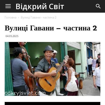
Odkryj
Відкрий Світ
Świat
Головна
Вулиці Гавани - частина 2
Вулиці Гавани – частина 2
Відкрий
04.05.2025
Світ