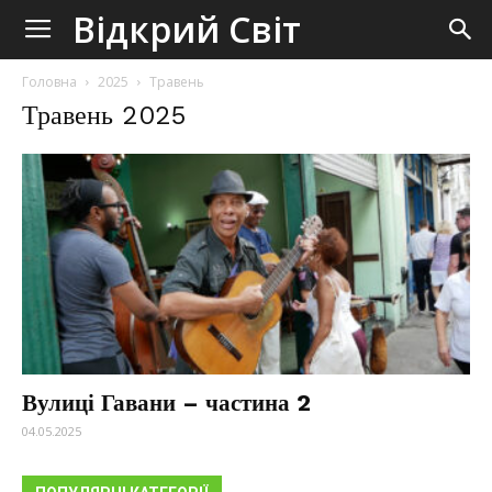
Odkryj
Відкрий Світ
Świat
Головна
2025
Травень
Травень 2025
Відкрий
Світ
Вулиці Гавани – частина 2
04.05.2025